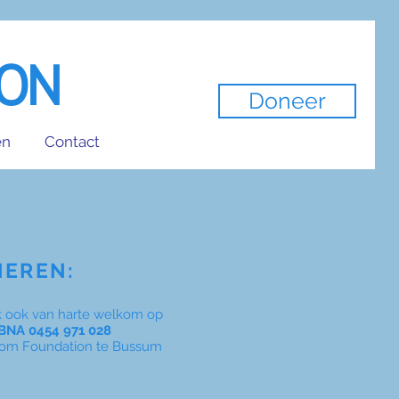
ION
Doneer
en
Contact
EREN:
ijk ook van harte welkom op
BNA 0454 971 028
om Foundation te Bussum