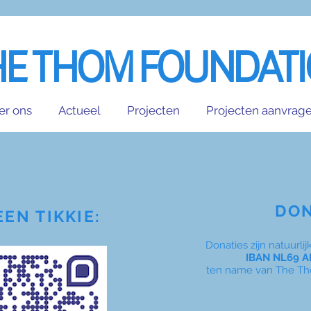
HE THOM FOUNDAT
er ons
Actueel
Projecten
Projecten aanvrag
DON
EEN TIKKIE:
Donaties zijn natuurl
IBAN NL69 A
ten name van The Th