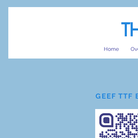
T
Home
Ov
GEEF TTF 