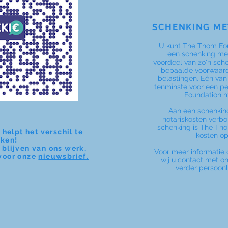
SCHENKING ME
U kunt The Thom Fo
een schenking met
voordeel van zo'n sche
bepaalde voorwaard
belastingen. Eén van
tenminste voor een pe
Foundation 
Aan een schenking
notariskosten verbo
schenking is The Th
 helpt het verschil te
kosten op
ken!
 blijven van ons werk,
Voor meer informatie
 voor onze
nieuwsbrief.
wij u
contact
met ons
verder persoonl