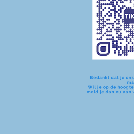
Bedankt dat je ons
ma
Wil je op de hoogte
meld je dan nu aan