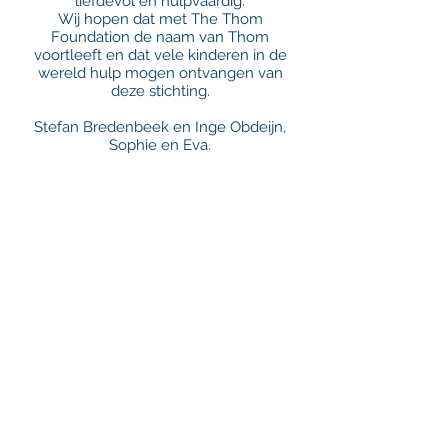
liefdevol en hulpvaardig.
Wij hopen dat met The Thom
Foundation de naam van Thom
voortleeft en dat vele kinderen in de
wereld hulp mogen ontvangen van
deze stichting.
Stefan Bredenbeek en Inge Obdeijn,
Sophie en Eva.
ONZE STICHTING
The Thom Foundation is opgericht op
27 augustus 2006 en staat ingeschreven
in het handelsregister bij de Kamer van
Koophandel (nummer
08089149)
.
The Thom Foundation staat bij de
Belastingdienst ingeschreven onder het
fiscaalnummer
8093.37.095
. Bij de
Belastingdienst staat The Thom