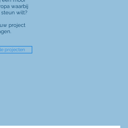
ropa waarbij
 steun wilt?
uw project
agen.
le projecten