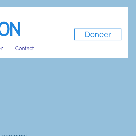
ION
Doneer
en
Contact
g een mooi