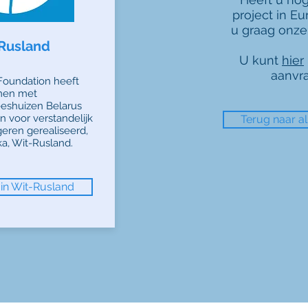
project in Eu
u graag onze
Rusland
U kunt
hier
aanvr
oundation heeft
men met
eeshuizen Belarus
voor verstandelijk
Terug naar al
eren gerealiseerd,
ka, Wit-Rusland.
 in Wit-Rusland