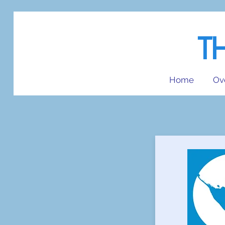
T
Home
Ov