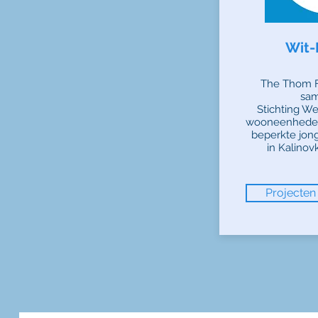
Wit-
The Thom F
sa
Stichting W
wooneenheden 
beperkte jong
in Kalinov
Projecten