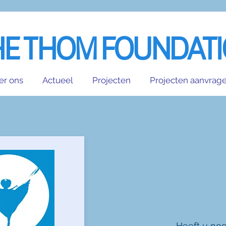
HE THOM FOUNDAT
er ons
Actueel
Projecten
Projecten aanvrag
Heeft u no