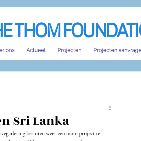
HE THOM FOUNDAT
er ons
Actueel
Projecten
Projecten aanvrag
n Sri Lanka
vegadering besloten weer een mooi project te 