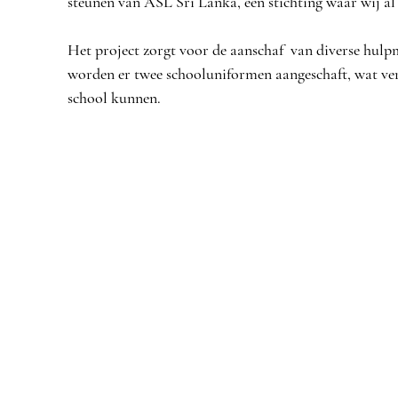
steunen van ASL Sri Lanka, een stichting waar wij a
Het project zorgt voor de aanschaf  van diverse hulp
worden er twee schooluniformen aangeschaft, wat verp
school kunnen. 