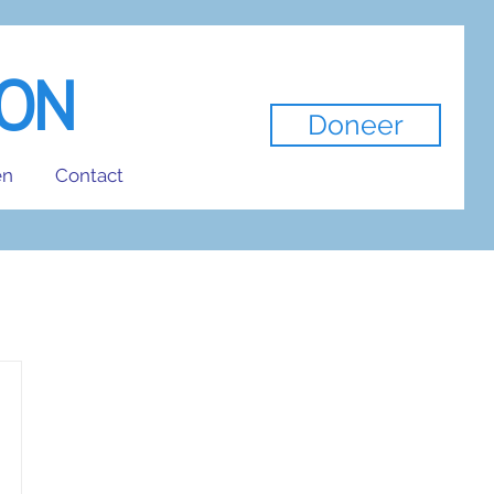
ION
Doneer
en
Contact